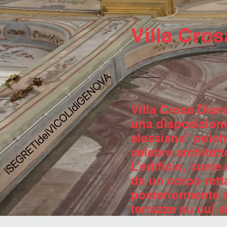
Villa Cro
Villa Crosa Dian
una disposizione
alessiana” poiché
celebre architet
L’edificio, come 
da un corpo rett
posteriormente a 
terrazze su cui si