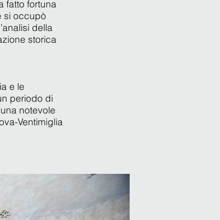
a fatto fortuna
he si occupò
’analisi della
azione storica
a e le
 un periodo di
ì una notevole
ova-Ventimiglia