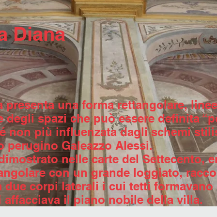
sa Diana
a presenta una forma rettangolare, linee
 degli spazi che può essere definita “p
 non più influenzata dagli schemi stilis
to perugino Galeazzo Alessi.
dimostrato nelle carte del Settecento, e
angolare con un grande loggiato, racco
due corpi laterali i cui tetti formavano 
 affacciava il piano nobile della villa.