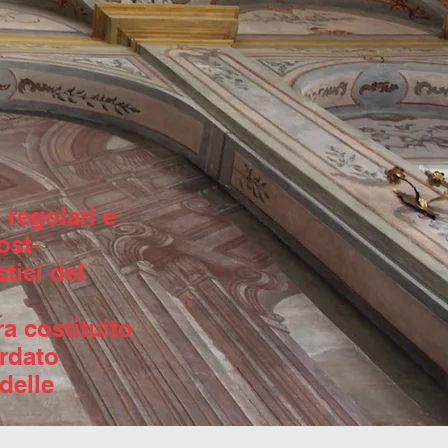
 regolari e
ost-
tici del
ra costituito
rdato
delle